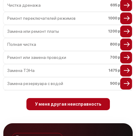
Чистка дренажа
695 р
Ремонт переключателей режимов
1000 р
Замена или ремонт платы
1200 р
Полная чистка
800 р
Ремонт или замена проводки
700 р
Замена ТЭНа
1475 р
Замена резервуара с водой
900 р
Замена насадок
600 р
У меня другая неисправность
Удаление засора
600 р
Замена уплотнителей
600 р
Чистка гидросистемы
900 р