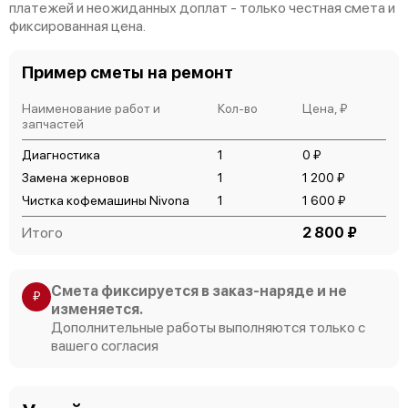
Замена или ремонт термоблока
платежей и неожиданных доплат - только честная смета и
1000 р
фиксированная цена.
Замена термостата
700 р
Пример сметы на ремонт
Замена датчиков
800 р
Наименование работ и
Кол-во
Цена, ₽
Ремонт гидросистемы
запчастей
960 р
Диагностика
1
0 ₽
Ремонт насоса
890 р
Замена жерновов
1
1 200 ₽
Чистка кофемашины Nivona
1
1 600 ₽
Чистка системы подачи воды
800 р
Итого
2 800 ₽
Ремонт заварного механизма
300 р
Ремонт материнской платы
500 р
Смета фиксируется в заказ-наряде и не
₽
изменяется.
Ремонт помпы
725 р
Дополнительные работы выполняются только с
вашего согласия
Ремонт счетчика воды
300 р
Ремонт крана пара
400 р