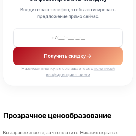
Ремонт системной платы
925 р
Введите ваш телефон, чтобы активировать
предложение прямо сейчас.
Ремонт мультиклапана
650 р
Ремонт микровыключателя
770 р
Ремонт дренажного клапана
650 р
Получить скидку
Ремонт дренажа
865 р
Нажимая кнопку, вы соглашаетесь с
политикой
Замена щёток электродвигателя
1500 р
конфиденциальности
Замена / чистка счетчика воды
1140 р
Замена трубок
480 р
Замена скобок и колец, уплотнителей
280 р
Прозрачное ценообразование
Замена прокладок, хомутов
270 р
Вы заранее знаете, за что платите. Никаких скрытых