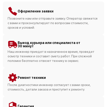
Ремонт бойлера
1100 р
Оформление заявки
Замена клапана пара
780 р
Позвоните нам или отправьте заявку. Оператор свяжется
с вами и проконсультирует по вопросам стоимости,
Замена фильтра
785 р
сроков и условий.
Замена жерновов
1200 р
Выезд курьера или специалиста от
Замена капучинатора
1165 р
30 минут
Наш инженер приедет в назначенное время, проведет
Замена пароблока
605 р
осмотр техники и составит смету работ. При сложной
поломке бесплатно отвезет технику в сервис.
Замена бойлера
745 р
Замена блока управления
1500 р
Ремонт техники
После диагностики инженер согласует с вами сроки,
Замена трансформатора
1000 р
стоимость, детали заказа и приступит к ремонту.
Замена двигателя
1500 р
Ремонт силовой платы
1500 р
Гарантия