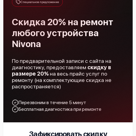
Специальное предложение
Замена патрубков
600 р
Скидка 20% на ремонт
Замена или ремонт насоса
1600 р
любого устройства
Замена сетевого шнура
1000 р
Nivona
Замена или ремонт модуля управления
900 р
По предварительной записи с сайта на
Замена датчика уровня воды
525 р
диагностику, предоставляем
скидку в
размере 20%
на весь прайс услуг по
Замена жерновов кофемолки
580 р
ремонту (на комплектующие скидка не
распространяется)
Чистка кофейных масел
445 р
Перезвоним в течение 5 минут
Ремонт электромагнитного клапана
1155 р
Бесплатная диагностика при ремонте
Ремонт ЦЗУ
1025 р
Ремонт термодатчика
1015 р
Зафиксировать скидку