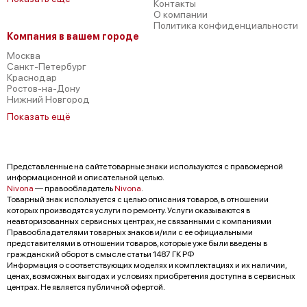
Контакты
О компании
Политика конфиденциальности
Компания в вашем городе
Москва
Санкт-Петербург
Краснодар
Ростов-на-Дону
Нижний Новгород
Показать ещё
Представленные на сайте товарные знаки используются с правомерной
информационной и описательной целью.
Nivona
— правообладатель
Nivona
.
Товарный знак используется с целью описания товаров, в отношении
которых производятся услуги по ремонту. Услуги оказываются в
неавторизованных сервисных центрах, не связанными с компаниями
Правообладателями товарных знаков и/или с ее официальными
представителями в отношении товаров, которые уже были введены в
гражданский оборот в смысле статьи 1487 ГК РФ
Информация о соответствующих моделях и комплектациях и их наличии,
ценах, возможных выгодах и условиях приобретения доступна в сервисных
центрах. Не является публичной офертой.